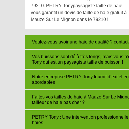
79210. PETRY Tonypaysagiste taille de haie
vous garantit un devis de taille de haie gratuit à
Mauze Sur Le Mignon dans le 79210 !
Voulez-vous avoir une haie de qualité ? contac
Vos buissons sont déjà très longs, mais vous n
Tony qui est un paysagiste taille de buisson !
Notre entreprise PETRY Tony fournit d’excellents
abordables
Faites vos tailles de haie à Mauze Sur Le Mi
tailleur de haie pas cher ?
PETRY Tony : Une intervention professionnelle 
haies