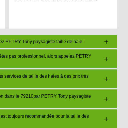
tez PETRY Tony paysagiste taille de haie !
’êtes pas professionnel, alors appelez PETRY
 services de taille des haies à des prix très
gnon dans le 79210par PETRY Tony paysagiste
est toujours recommandée pour la taille des