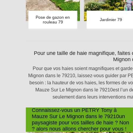
Pose de gazon en
Jardinier 79
rouleau 79
Pour une taille de haie magnifique, fait
Mignon 
Pour que vos haies soient magnifiques et garden
Mignon dans le 79210, laissez-vous guider par P
besoin : la hauteur de vos haies, les formes de v
Mauze Sur Le Mignon dans le 79210est l’un d
seulement dans leurs interventions mai
Connaissez-vous un PETRY Tony à
Mauze Sur Le Mignon dans le 79210un
paysagiste pour vos tailles de haie ? Non
? alors nous allons chercher pour vous !