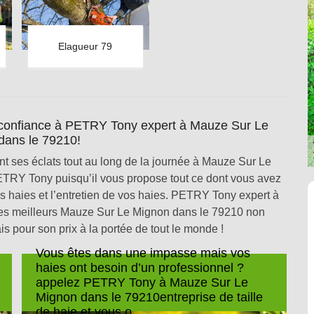
Elagueur 79
es confiance à PETRY Tony expert à Mauze Sur Le
dans le 79210!
t ses éclats tout au long de la journée à Mauze Sur Le
ETRY Tony puisqu’il vous propose tout ce dont vous avez
os haies et l’entretien de vos haies. PETRY Tony expert à
es meilleurs Mauze Sur Le Mignon dans le 79210 non
s pour son prix à la portée de tout le monde !
Vous êtes dans une impasse mais vos
haies ont besoin d’un professionnel ?
appelez PETRY Tony à Mauze Sur Le
Mignon dans le 79210entreprise de taille
de haie et vous o