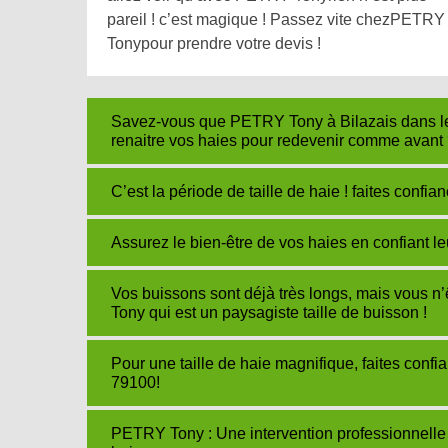
pareil ! c’est magique ! Passez vite chezPETRY
Tonypour prendre votre devis !
Savez-vous que PETRY Tony à Bilazais dans le 
renaitre vos haies pour redevenir comme avant
C’est la période de taille de haie ! faites confi
Assurez le bien-être de vos haies en confiant l
Vos buissons sont déjà très longs, mais vous n
Tony qui est un paysagiste taille de buisson !
Pour une taille de haie magnifique, faites conf
79100!
PETRY Tony : Une intervention professionnelle 