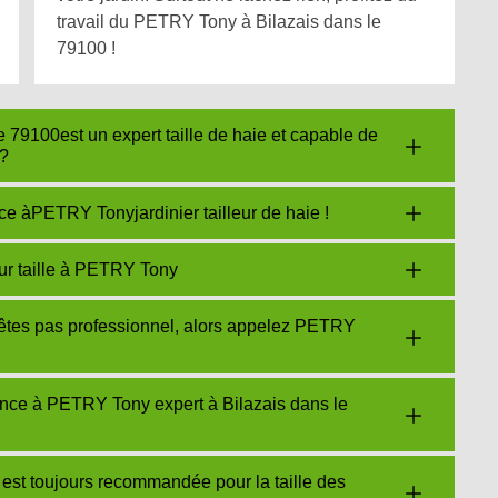
travail du PETRY Tony à Bilazais dans le
79100 !
79100est un expert taille de haie et capable de
 ?
ance àPETRY Tonyjardinier tailleur de haie !
eur taille à PETRY Tony
’êtes pas professionnel, alors appelez PETRY
iance à PETRY Tony expert à Bilazais dans le
est toujours recommandée pour la taille des