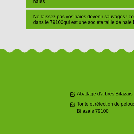
haies
Ne laissez pas vos haies devenir sauvages ! co
dans le 79100qui est une société taille de haie !
Abattage d'arbres Bilazais
Tonte et réfection de pelou
Bilazais 79100