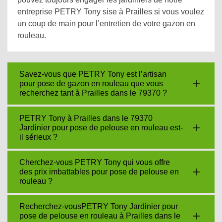
entreprise PETRY Tony sise à Prailles si vous voulez
un coup de main pour l’entretien de votre gazon en
rouleau.
Savez-vous que PETRY Tony est l’artisan
pour pose de gazon en rouleau que vous
recherchez tant à Prailles dans le 79370 ?
PETRY Tony à Prailles dans le 79370
Jardinier pour pose de pelouse en rouleau est-
il sérieux ?
Cherchez-vous PETRY Tony qui vous offre
des prix imbattables pour pose de pelouse en
rouleau ?
Recherchez-vousPETRY Tony Jardinier pour
pose de pelouse en rouleau à Prailles dans le