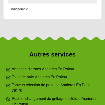
indisponible
Autres services
Abattage d'arbres Asnieres En Poitou
Taille de haie Asnieres En Poitou
Tonte et réfection de pelouse Asnieres En Poitou
79170
Pose et changement de grillage et clôture Asnieres
En Poitou