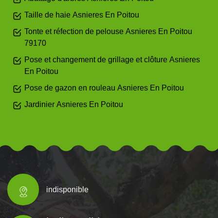
Taille de haie Asnieres En Poitou
Tonte et réfection de pelouse Asnieres En Poitou
79170
Pose et changement de grillage et clôture Asnieres
En Poitou
Pose de gazon en rouleau Asnieres En Poitou
Jardinier Asnieres En Poitou
indisponible