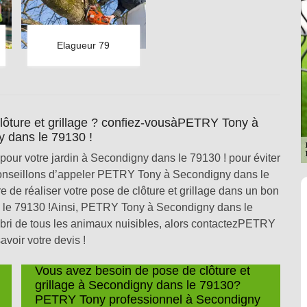
Elagueur 79
clôture et grillage ? confiez-vousàPETRY Tony à
 dans le 79130 !
pour votre jardin à Secondigny dans le 79130 ! pour éviter
conseillons d’appeler PETRY Tony à Secondigny dans le
de réaliser votre pose de clôture et grillage dans un bon
s le 79130 !Ainsi, PETRY Tony à Secondigny dans le
’abri de tous les animaux nuisibles, alors contactezPETRY
voir votre devis !
Vous avez besoin de pose de clôture et
grillage à Secondigny dans le 79130?
PETRY Tony professionnel à Secondigny