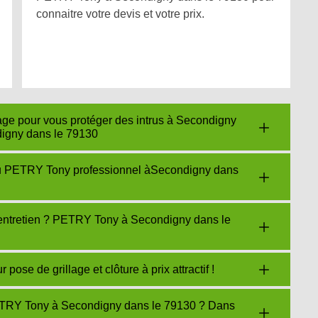
connaitre votre devis et votre prix.
lage pour vous protéger des intrus à Secondigny
igny dans le 79130
 du PETRY Tony professionnel àSecondigny dans
 d’entretien ? PETRY Tony à Secondigny dans le
se de grillage et clôture à prix attractif !
PETRY Tony à Secondigny dans le 79130 ? Dans