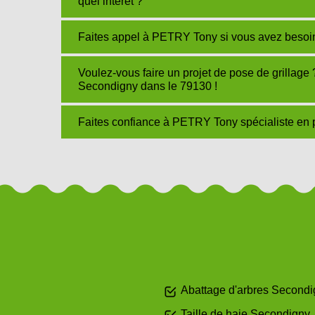
quel intérêt ?
Faites appel à PETRY Tony si vous avez besoin
Voulez-vous faire un projet de pose de grillage
Secondigny dans le 79130 !
Faites confiance à PETRY Tony spécialiste en 
Abattage d'arbres Second
Taille de haie Secondigny