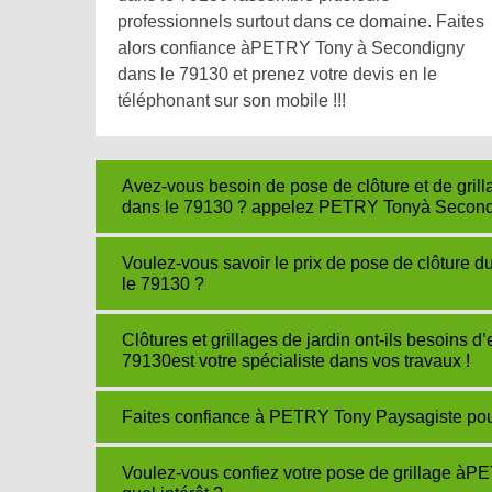
professionnels surtout dans ce domaine. Faites
alors confiance àPETRY Tony à Secondigny
dans le 79130 et prenez votre devis en le
téléphonant sur son mobile !!!
Avez-vous besoin de pose de clôture et de gril
dans le 79130 ? appelez PETRY Tonyà Second
Voulez-vous savoir le prix de pose de clôture
le 79130 ?
Clôtures et grillages de jardin ont-ils besoins
79130est votre spécialiste dans vos travaux !
Faites confiance à PETRY Tony Paysagiste pour po
Voulez-vous confiez votre pose de grillage à