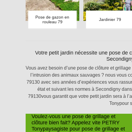
Pose de gazon en
Jardinier 79
rouleau 79
Votre petit jardin nécessite une pose de 
Secondigny
Vous avez besoin d’une pose de clôture et grillage 
l’intrusion des animaux sauvages ? nous vous 
79130 avec ses années d’expériences vous rassure 
état et suivant les normes à Secondigny dan
79130vous garantit que votre petit jardin sera à l
Tonypour sa
Voulez-vous une pose de grillage et
clôture bien fait? Appelez vite PETRY
Tonypaysagiste pour pose de grillage et