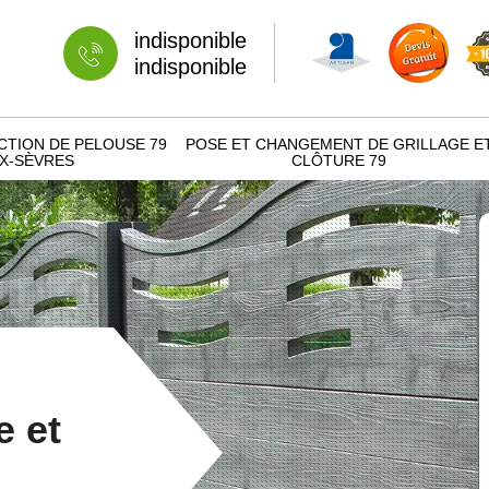
indisponible
indisponible
CTION DE PELOUSE 79
POSE ET CHANGEMENT DE GRILLAGE E
X-SÈVRES
CLÔTURE 79
e et