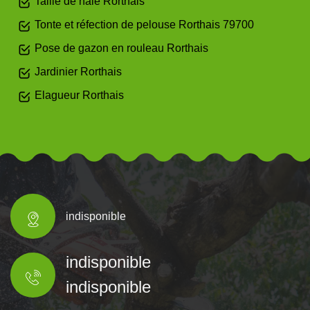
Taille de haie Rorthais
Tonte et réfection de pelouse Rorthais 79700
Pose de gazon en rouleau Rorthais
Jardinier Rorthais
Elagueur Rorthais
indisponible
indisponible
indisponible