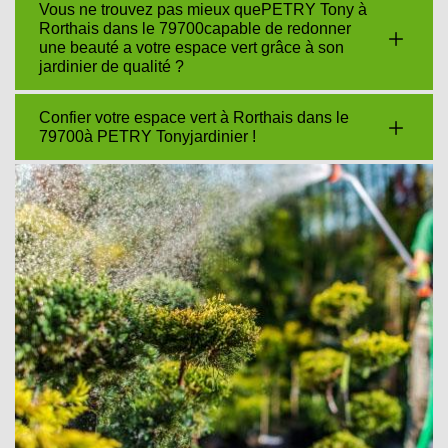
Vous ne trouvez pas mieux quePETRY Tony à
Rorthais dans le 79700capable de redonner
une beauté a votre espace vert grâce à son
jardinier de qualité ?
Confier votre espace vert à Rorthais dans le
79700à PETRY Tonyjardinier !