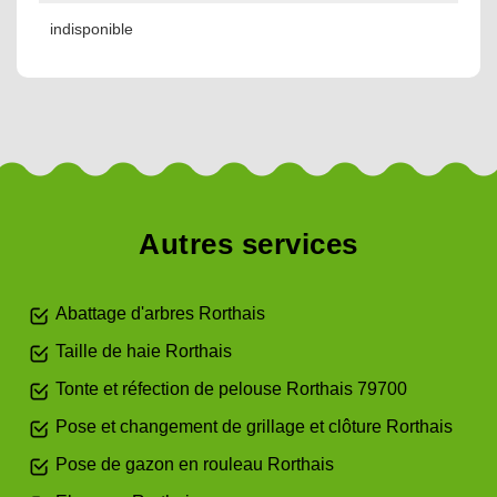
indisponible
Autres services
Abattage d'arbres Rorthais
Taille de haie Rorthais
Tonte et réfection de pelouse Rorthais 79700
Pose et changement de grillage et clôture Rorthais
Pose de gazon en rouleau Rorthais