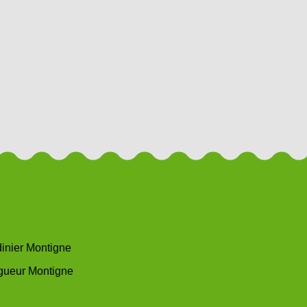
dinier Montigne
gueur Montigne