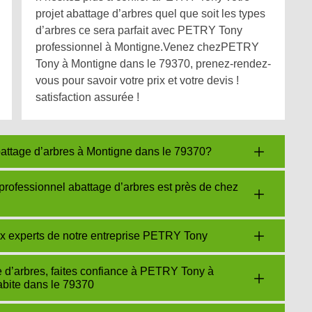
projet abattage d’arbres quel que soit les types
d’arbres ce sera parfait avec PETRY Tony
professionnel à Montigne.Venez chezPETRY
Tony à Montigne dans le 79370, prenez-rendez-
vous pour savoir votre prix et votre devis !
satisfaction assurée !
ttage d’arbres à Montigne dans le 79370?
professionnel abattage d’arbres est près de chez
x experts de notre entreprise PETRY Tony
e d’arbres, faites confiance à PETRY Tony à
abite dans le 79370