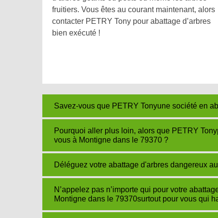
fruitiers. Vous êtes au courant maintenant, alors
contacter PETRY Tony pour abattage d’arbres
bien exécuté !
Savez-vous que PETRY Tonyune société en aba
Pourquoi aller plus loin, alors que PETRY Tony
vous à Montigne dans le 79370 ?
Déléguez votre abattage d'arbres dangereux au
N’appelez pas n’importe qui pour votre abattag
Montigne dans le 79370surtout pour vous qui h