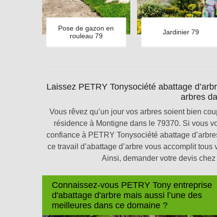
Pose de gazon en
Jardinier 79
rouleau 79
Laissez PETRY Tonysociété abattage d’arbr
arbres da
Vous rêvez qu’un jour vos arbres soient bien cou
résidence à Montigne dans le 79370. Si vous vou
confiance à PETRY Tonysociété abattage d’arbre
ce travail d’abattage d’arbre vous accomplit tous 
Ainsi, demander votre devis che
Connaissez-vous PETRY Tony entreprise
d'abattage d'arbre mais aussi l’une des
meilleures dans ce domaine ?