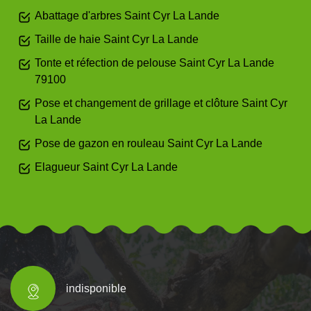
Abattage d'arbres Saint Cyr La Lande
Taille de haie Saint Cyr La Lande
Tonte et réfection de pelouse Saint Cyr La Lande
79100
Pose et changement de grillage et clôture Saint Cyr
La Lande
Pose de gazon en rouleau Saint Cyr La Lande
Elagueur Saint Cyr La Lande
indisponible