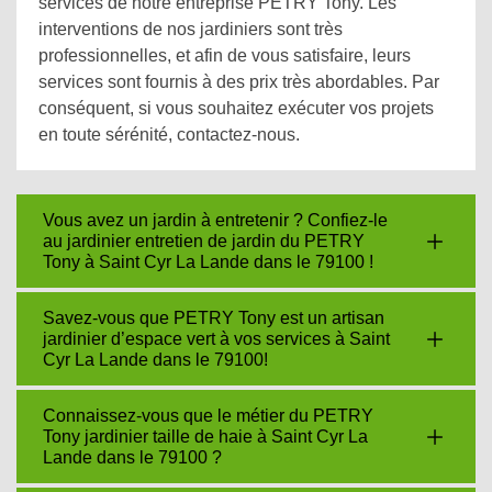
services de notre entreprise PETRY Tony. Les
interventions de nos jardiniers sont très
professionnelles, et afin de vous satisfaire, leurs
services sont fournis à des prix très abordables. Par
conséquent, si vous souhaitez exécuter vos projets
en toute sérénité, contactez-nous.
Vous avez un jardin à entretenir ? Confiez-le
au jardinier entretien de jardin du PETRY
Tony à Saint Cyr La Lande dans le 79100 !
Savez-vous que PETRY Tony est un artisan
jardinier d’espace vert à vos services à Saint
Cyr La Lande dans le 79100!
Connaissez-vous que le métier du PETRY
Tony jardinier taille de haie à Saint Cyr La
Lande dans le 79100 ?