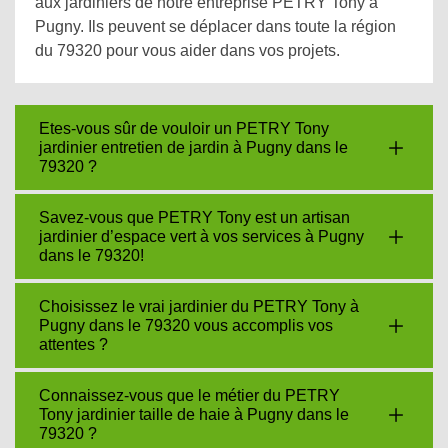
aux jardiniers de notre entreprise PETRY Tony à
Pugny. Ils peuvent se déplacer dans toute la région
du 79320 pour vous aider dans vos projets.
Etes-vous sûr de vouloir un PETRY Tony
jardinier entretien de jardin à Pugny dans le
79320 ?
Savez-vous que PETRY Tony est un artisan
jardinier d’espace vert à vos services à Pugny
dans le 79320!
Choisissez le vrai jardinier du PETRY Tony à
Pugny dans le 79320 vous accomplis vos
attentes ?
Connaissez-vous que le métier du PETRY
Tony jardinier taille de haie à Pugny dans le
79320 ?