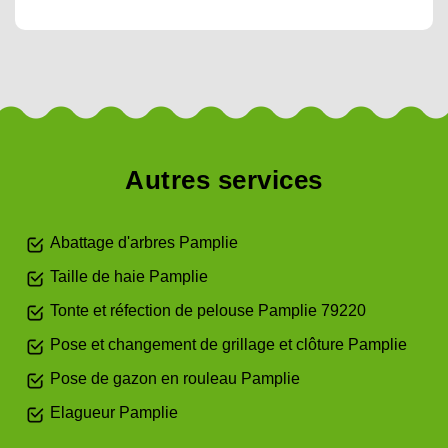
Autres services
Abattage d'arbres Pamplie
Taille de haie Pamplie
Tonte et réfection de pelouse Pamplie 79220
Pose et changement de grillage et clôture Pamplie
Pose de gazon en rouleau Pamplie
Elagueur Pamplie