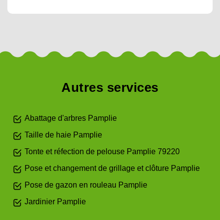
Autres services
Abattage d'arbres Pamplie
Taille de haie Pamplie
Tonte et réfection de pelouse Pamplie 79220
Pose et changement de grillage et clôture Pamplie
Pose de gazon en rouleau Pamplie
Jardinier Pamplie