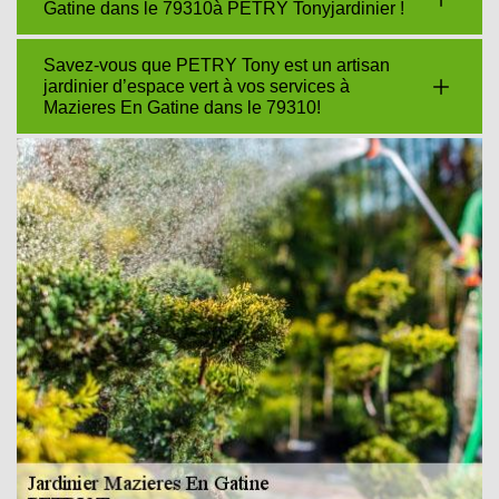
Gatine dans le 79310à PETRY Tonyjardinier !
Savez-vous que PETRY Tony est un artisan
jardinier d’espace vert à vos services à
Mazieres En Gatine dans le 79310!