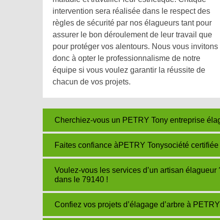
intervention sera réalisée dans le respect des
règles de sécurité par nos élagueurs tant pour
assurer le bon déroulement de leur travail que
pour protéger vos alentours. Nous vous invitons
donc à opter le professionnalisme de notre
équipe si vous voulez garantir la réussite de
chacun de vos projets.
Cherchiez-vous un PETRY Tony entreprise élagueu
Faites confiance àPETRY Tonysociété certifiée 
Voulez-vous les services d’un artisan élagueu
dans le 79140 !
Confiez vos projets d’élagage d’arbre à PETRY 