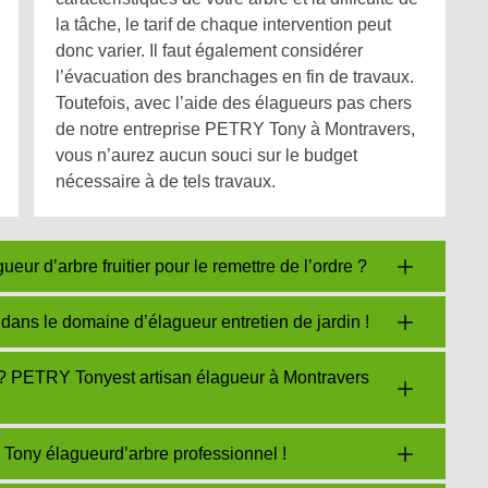
la tâche, le tarif de chaque intervention peut
donc varier. Il faut également considérer
l’évacuation des branchages en fin de travaux.
Toutefois, avec l’aide des élagueurs pas chers
de notre entreprise PETRY Tony à Montravers,
vous n’aurez aucun souci sur le budget
nécessaire à de tels travaux.
r d’arbre fruitier pour le remettre de l’ordre ?
dans le domaine d’élagueur entretien de jardin !
r ? PETRY Tonyest artisan élagueur à Montravers
Tony élagueurd’arbre professionnel !