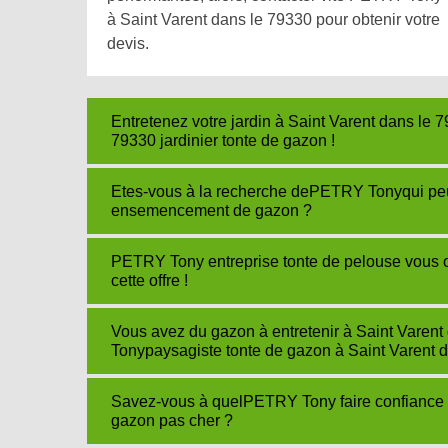
à Saint Varent dans le 79330 pour obtenir votre
devis.
Entretenez votre jardin à Saint Varent dans l
79330 jardinier tonte de gazon !
Etes-vous à la recherche dePETRY Tonyqui peut
ensemencement de gazon ?
PETRY Tony entreprise tonte de pelouse vous off
cette offre !
Vous avez du gazon à entretenir à Saint Varen
Tonypaysagiste tonte de gazon à Saint Varent d
Savez-vous à quelPETRY Tony faire confiance à
gazon pas cher ?