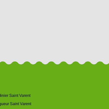
inier Saint Varent
gueur Saint Varent