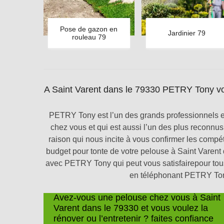
Pose de gazon en
Jardinier 79
rouleau 79
A Saint Varent dans le 79330 PETRY Tony vou
PETRY Tony est l’un des grands professionnels e
chez vous et qui est aussi l’un des plus reconnu
raison qui nous incite à vous confirmer les compé
budget pour tonte de votre pelouse à Saint Varent
avec PETRY Tony qui peut vous satisfairepour tous
en téléphonant PETRY Tony
Avez-vous une pelouse chez vous à Saint
Varent dans le 79330 et vous voulez la
rénover ou l’entretenir ? faites confiance