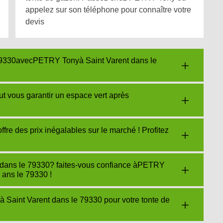
appelez sur son téléphone pour connaître votre
devis
e 79330avecPETRY Tonyà Saint Varent dans le
 vous garantir un espace vert après
re des prix inégalables sur le marché ! Profitez
t dans le 79330? faites-vous confiance àPETRY
 ans le 79330 !
 Saint Varent dans le 79330 pour votre tonte de