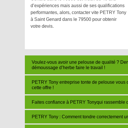
d’expériences mais aussi de ses qualifications
performantes, alors, contacter vite PETRY Tony
à Saint Genard dans le 79500 pour obtenir
votre devis.
Voulez-vous avoir une pelouse de qualité ? 
démoussage d’herbe faire le travail !
PETRY Tony entreprise tonte de pelouse vous off
cette offre !
Faites confiance à PETRY Tonyqui rassemble d
PETRY Tony : Comment tondre correctement u