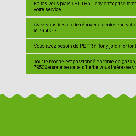
Faites-vous plaisir PETRY Tony entreprise tont
votre service !
Avez-vous besoin de rénover ou entretenir vo
le 79500 ?
Vous avez besoin de PETRY Tony jardinier tont
Tout le monde est passionné en tonte de gazo
79500entreprise tonte d’herbe vous intéresse vr