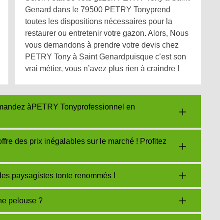
Genard dans le 79500 PETRY Tonyprend
toutes les dispositions nécessaires pour la
restaurer ou entretenir votre gazon. Alors, Nous
vous demandons à prendre votre devis chez
PETRY Tony à Saint Genardpuisque c’est son
vrai métier, vous n’avez plus rien à craindre !
Demandez àPETRY Tonyprofessionnel en
re des prix inégalables sur le marché ! Profitez
es paysagistes tonte renommés !
ne pelouse ?