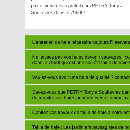
prix et votre devis gratuit chezPETRY Tony à
Soulievres dans le 79600!
L’entretien de haie nécessite toujours l’interve
Ne laissez pas vos haies devenir sauvages ! c
dans le 79600qui est une société taille de haie !
Voulez-vous avoir une haie de qualité ? contac
Savez-vous que PETRY Tony à Soulievres dans l
de renaitre vos haies pour redevenir comme av
Confiez vos travaux de taille de haie à notre 
Taille de haie : Les jardiniers paysagistes de n