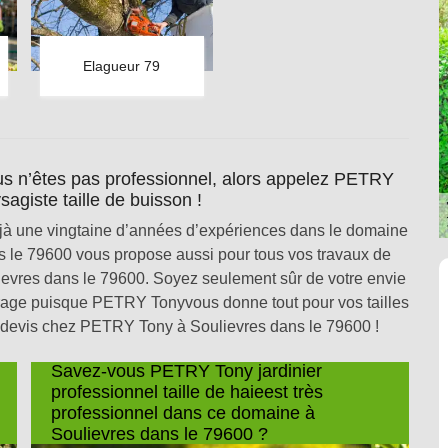
Elagueur 79
us n’êtes pas professionnel, alors appelez PETRY
sagiste taille de buisson !
jà une vingtaine d’années d’expériences dans le domaine
s le 79600 vous propose aussi pour tous vos travaux de
oulievres dans le 79600. Soyez seulement sûr de votre envie
ourage puisque PETRY Tonyvous donne tout pour vos tailles
 devis chez PETRY Tony à Soulievres dans le 79600 !
Savez-vous PETRY Tony jardinier
professionnel taille de haieest très
professionnel dans ce domaine à
Soulievres dans le 79600 ?