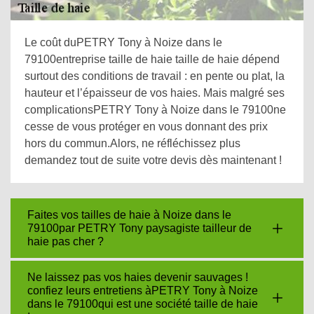
Le coût duPETRY Tony à Noize dans le
79100entreprise taille de haie taille de haie dépend
surtout des conditions de travail : en pente ou plat, la
hauteur et l’épaisseur de vos haies. Mais malgré ses
complicationsPETRY Tony à Noize dans le 79100ne
cesse de vous protéger en vous donnant des prix
hors du commun.Alors, ne réfléchissez plus
demandez tout de suite votre devis dès maintenant !
Faites vos tailles de haie à Noize dans le
79100par PETRY Tony paysagiste tailleur de
haie pas cher ?
Ne laissez pas vos haies devenir sauvages !
confiez leurs entretiens àPETRY Tony à Noize
dans le 79100qui est une société taille de haie