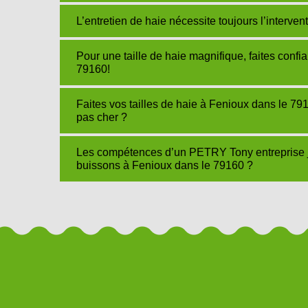
L’entretien de haie nécessite toujours l’interve
Pour une taille de haie magnifique, faites con
79160!
Faites vos tailles de haie à Fenioux dans le 7
pas cher ?
Les compétences d’un PETRY Tony entreprise jar
buissons à Fenioux dans le 79160 ?