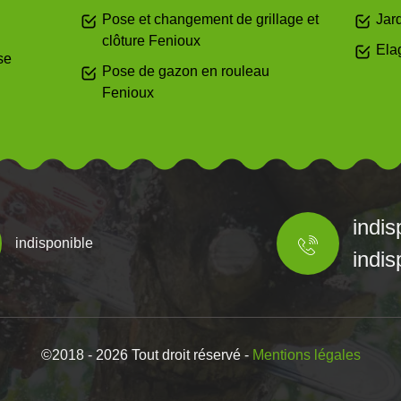
Pose et changement de grillage et
Jar
clôture Fenioux
Ela
se
Pose de gazon en rouleau
Fenioux
indis
indisponible
indis
©2018 - 2026 Tout droit réservé -
Mentions légales