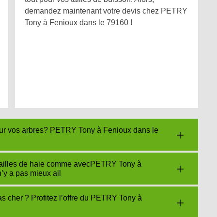
demandez maintenant votre devis chez PETRY
Tony à Fenioux dans le 79160 !
pour vos arbres? PETRY Tony à Fenioux dans le
s tailles de haie comme avecPETRY Tony à
n’y a pas mieux ail
s cher ? Profitez l’offre du PETRY Tony à