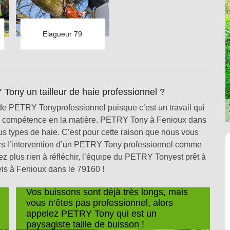
Elagueur 79
Tony un tailleur de haie professionnel ?
il de PETRY Tonyprofessionnel puisque c’est un travail qui
de compétence en la matière. PETRY Tony à Fenioux dans
us types de haie. C’est pour cette raison que nous vous
ours l’intervention d’un PETRY Tony professionnel comme
plus rien à réfléchir, l’équipe du PETRY Tonyest prêt à
is à Fenioux dans le 79160 !
Vos buissons sont déjà très longs, mais
vous n’êtes pas professionnel, alors
appelez PETRY Tony qui est un
paysagiste taille de buisson !