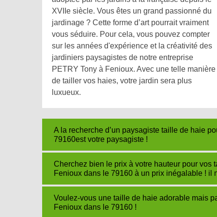
XVIIe siècle. Vous êtes un grand passionné du
jardinage ? Cette forme d’art pourrait vraiment
vous séduire. Pour cela, vous pouvez compter
sur les années d'expérience et la créativité des
jardiniers paysagistes de notre entreprise
PETRY Tony à Fenioux. Avec une telle manière
de tailler vos haies, votre jardin sera plus
luxueux.
A la recherche d’un paysagiste taille de haie 
79160est votre paysagiste !
Cherchez bien le prix à votre hauteur pour vo
Fenioux dans le 79160 à un prix inégalable ! il 
Voulez-vous une taille de haie adorable mais pa
Fenioux dans le 79160 !