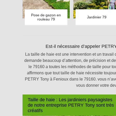
Pose de gazon en
Jardinier 79
rouleau 79
Est-il nécessaire d’appeler PETRY 
La taille de haie est une intervention et un trava
demande beaucoup d’attention, de précision et 
le 79160 a toutes les méthodes de taille pour to
affirmons que tout taille de haie nécessite touj
PETRY Tony à Fenioux dans le 79160. vous n’avez 
vous donner votre dev
Taille de haie : Les jardiniers paysagistes
de notre entreprise PETRY Tony sont très
créatifs