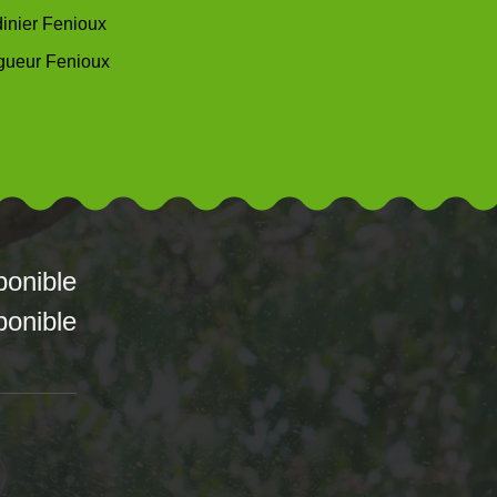
dinier Fenioux
gueur Fenioux
ponible
ponible