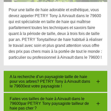
Pour une taille de haie adorable et esthétique, vous
devez appeler PETRY Tony à Airvault dans le 79600
qui est spécialiste en taille de haie qui maîtrise
parfaitement toutes les techniques et savoirs faire
quant à la période de taille, deux à trois fois de taille
par an. PETRY Tonytailleur de haie habitué à réaliser
le travail avec soin et plus grand attention vous offre
des prix pas chers mais à la portée de tout le monde :
particulier ou professionnel à Airvault dans le 79600 !
A la recherche d’un paysagiste taille de haie
pour vos arbres? PETRY Tony à Airvault dans
le 79600est votre paysagiste !
Faites vos tailles de haie à Airvault dans le
79600par PETRY Tony paysagiste tailleur de
haie pas cher ?