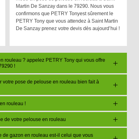
Martin De Sanzay dans le 79290. Nous vous
confirmons que PETRY Tonyest sûrement le
PETRY Tony que vous attendez à Saint Martin
De Sanzay prenez votre devis dès aujourd’hui !
 en rouleau ? appelez PETRY Tony qui vous offre
79290 !
otre pose de pelouse en rouleau bien fait à
en rouleau !
 de votre pelouse en rouleau
de gazon en rouleau est-il celui que vous