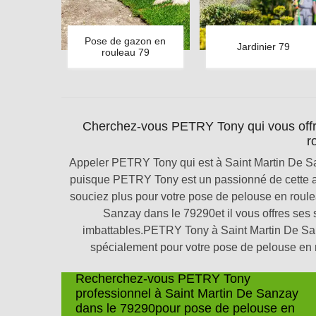
Pose de gazon en
Jardinier 79
rouleau 79
Cherchez-vous PETRY Tony qui vous offre
r
Appeler PETRY Tony qui est à Saint Martin De S
puisque PETRY Tony est un passionné de cette ac
souciez plus pour votre pose de pelouse en rou
Sanzay dans le 79290et il vous offres ses s
imbattables.PETRY Tony à Saint Martin De Sanz
spécialement pour votre pose de pelouse en rou
Recherchez-vous PETRY Tony
professionnel à Saint Martin De Sanzay
dans le 79290pour pose de pelouse en