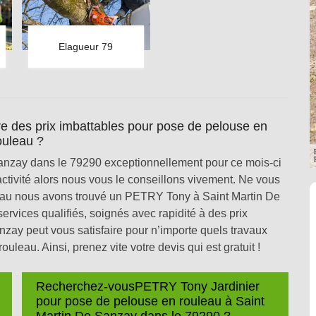
Elagueur 79
 des prix imbattables pour pose de pelouse en
ouleau ?
anzay dans le 79290 exceptionnellement pour ce mois-ci
tivité alors nous vous le conseillons vivement. Ne vous
leau nous avons trouvé un PETRY Tony à Saint Martin De
ervices qualifiés, soignés avec rapidité à des prix
ay peut vous satisfaire pour n’importe quels travaux
leau. Ainsi, prenez vite votre devis qui est gratuit !
Recherchez-vousPETRY Tony Jardinier
pour pose de pelouse en rouleau à Saint
Martin De Sanzay dans le 79290 ?