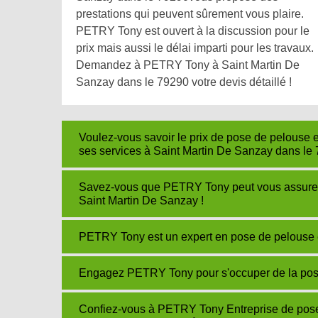
prestations qui peuvent sûrement vous plaire.
PETRY Tony est ouvert à la discussion pour le
prix mais aussi le délai imparti pour les travaux.
Demandez à PETRY Tony à Saint Martin De
Sanzay dans le 79290 votre devis détaillé !
Voulez-vous savoir le prix de pose de pelouse
ses services à Saint Martin De Sanzay dans le 
Savez-vous que PETRY Tony peut vous assurer v
Saint Martin De Sanzay !
PETRY Tony est un expert en pose de pelouse 
Engagez PETRY Tony pour s'occuper de la pose
Confiez-vous à PETRY Tony Entreprise de pose 