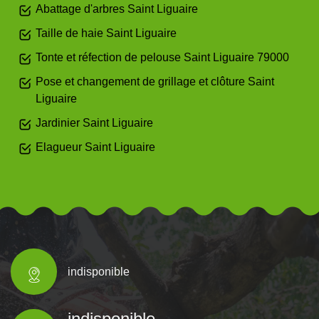
Abattage d'arbres Saint Liguaire
Taille de haie Saint Liguaire
Tonte et réfection de pelouse Saint Liguaire 79000
Pose et changement de grillage et clôture Saint
Liguaire
Jardinier Saint Liguaire
Elagueur Saint Liguaire
indisponible
indisponible