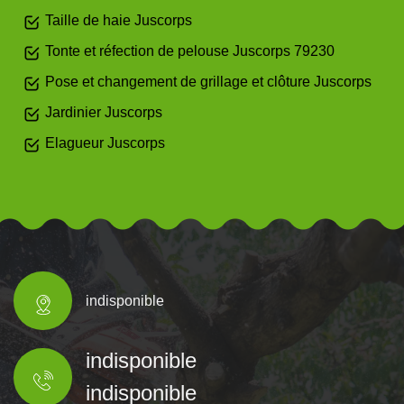
Taille de haie Juscorps
Tonte et réfection de pelouse Juscorps 79230
Pose et changement de grillage et clôture Juscorps
Jardinier Juscorps
Elagueur Juscorps
indisponible
indisponible
indisponible