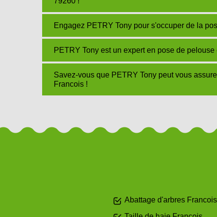
79260 !
Engagez PETRY Tony pour s'occuper de la pose
PETRY Tony est un expert en pose de pelouse 
Savez-vous que PETRY Tony peut vous assurer v
Francois !
Abattage d'arbres Francois
Taille de haie Francois