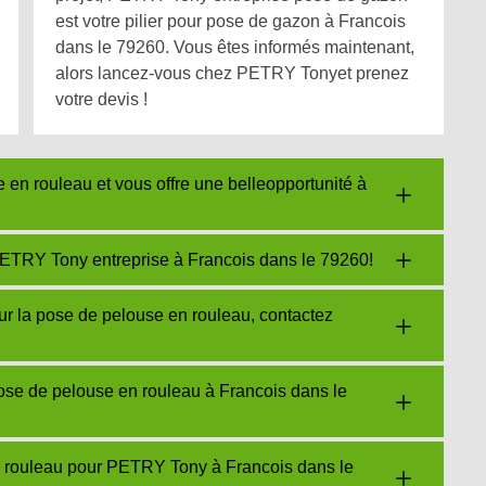
est votre pilier pour pose de gazon à Francois
dans le 79260. Vous êtes informés maintenant,
alors lancez-vous chez PETRY Tonyet prenez
votre devis !
en rouleau et vous offre une belleopportunité à
ETRY Tony entreprise à Francois dans le 79260!
our la pose de pelouse en rouleau, contactez
e de pelouse en rouleau à Francois dans le
n rouleau pour PETRY Tony à Francois dans le