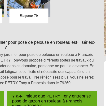
Elagueur 79
er pour pose de pelouse en rouleau est-il sérieux
?
 jardinier pour pose de pelouse en rouleau à Francois
PETRY Tonyvous propose différents sortes de travaux qu’il
eader dans ce domaine, personne ne peut le devancer. En
il fatiguant et difficile et nécessite des capacités d’un
imposé pour le travail. Ne réfléchissez plus, vous ne serez
vec PETRY Tony à Francois dans le 79260 !
Y a-t-il mieux que PETRY Tony entreprise
pose de gazon en rouleau à Francois
dans le 79260 ?