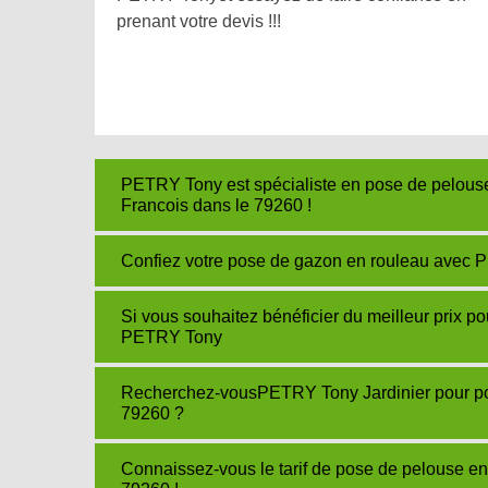
prenant votre devis !!!
PETRY Tony est spécialiste en pose de pelouse 
Francois dans le 79260 !
Confiez votre pose de gazon en rouleau avec P
Si vous souhaitez bénéficier du meilleur prix p
PETRY Tony
Recherchez-vousPETRY Tony Jardinier pour pos
79260 ?
Connaissez-vous le tarif de pose de pelouse e