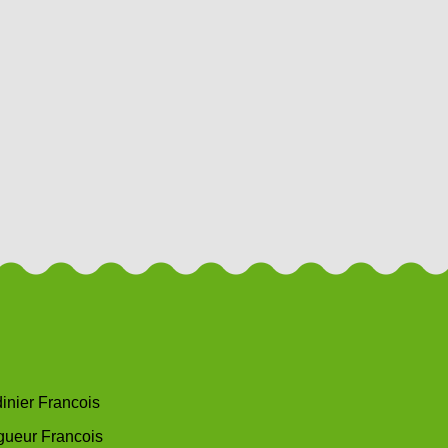
dinier Francois
gueur Francois