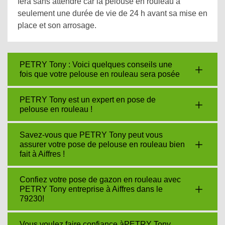
fera sans attendre car la pelouse en rouleau a
seulement une durée de vie de 24 h avant sa mise en
place et son arrosage.
PETRY Tony : Voici quelques conseils une
fois que votre pelouse en rouleau sera posée
PETRY Tony est un expert en pose de
pelouse en rouleau !
Savez-vous que PETRY Tony peut vous
assurer votre pose de pelouse en rouleau bien
fait à Aiffres !
Confiez votre pose de gazon en rouleau avec
PETRY Tony entreprise à Aiffres dans le
79230!
Vous voulez faire confiance àPETRY Tony