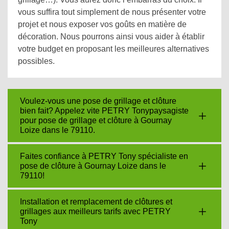
vous suffira tout simplement de nous présenter votre
projet et nous exposer vos goûts en matière de
décoration. Nous pourrons ainsi vous aider à établir
votre budget en proposant les meilleures alternatives
possibles.
Voulez-vous une pose de grillage et clôture
bien fait? Appelez vite PETRY Tonypaysagiste
pour pose de grillage et clôture à Gournay
Loize dans le 79110.
Faites confiance à PETRY Tony spécialiste en
pose de clôture à Gournay Loize dans le
79110!
Installation et remplacement de clôtures et
grillages aux meilleurs tarifs avec PETRY
Tony