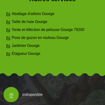
Abattage d'arbres Gourge
Taille de haie Gourge
Tonte et réfection de pelouse Gourge 79200
Pose de gazon en rouleau Gourge
Jardinier Gourge
Elagueur Gourge
indisponible