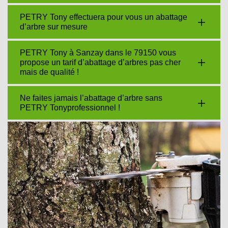
PETRY Tony effectuera pour vous un abattage
d’arbre sur mesure
PETRY Tony à Sanzay dans le 79150 vous
propose un tarif d’abattage d’arbres pas cher
mais de qualité !
Ne faites jamais l’abattage d’arbre sans
PETRY Tonyprofessionnel !