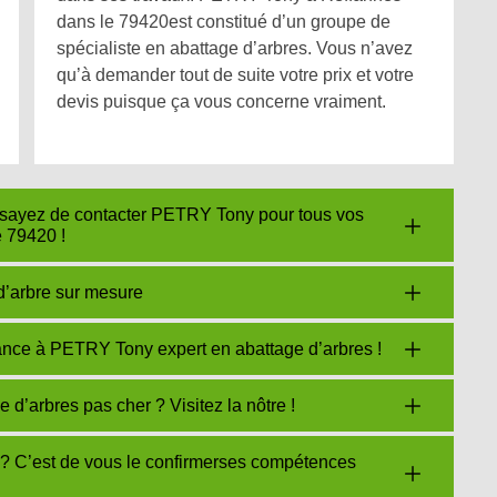
dans le 79420est constitué d’un groupe de
spécialiste en abattage d’arbres. Vous n’avez
qu’à demander tout de suite votre prix et votre
devis puisque ça vous concerne vraiment.
ssayez de contacter PETRY Tony pour tous vos
e 79420 !
d’arbre sur mesure
ance à PETRY Tony expert en abattage d’arbres !
’arbres pas cher ? Visitez la nôtre !
? C’est de vous le confirmerses compétences