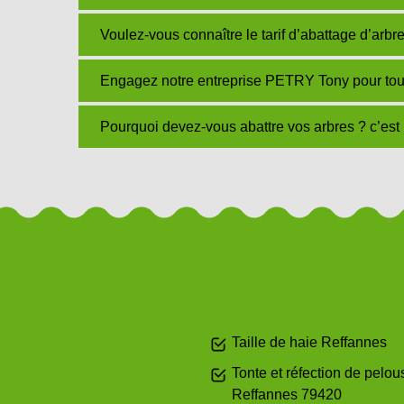
Voulez-vous connaître le tarif d’abattage d’arb
Engagez notre entreprise PETRY Tony pour tous
Pourquoi devez-vous abattre vos arbres ? c’est
Taille de haie Reffannes
Tonte et réfection de pelou
Reffannes 79420