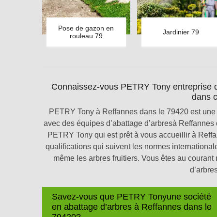
Pose de gazon en
Jardinier 79
rouleau 79
Connaissez-vous PETRY Tony entreprise d'a
dans 
PETRY Tony à Reffannes dans le 79420 est une ent
avec des équipes d’abattage d’arbresà Reffannes d
PETRY Tony qui est prêt à vous accueillir à Reff
qualifications qui suivent les normes international
même les arbres fruitiers. Vous êtes au couran
d’arbres
Savez-vous que PETRY Tonyune société
en abattage d’arbres à Reffannes dans le
79420?