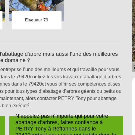
Elagueur 79
battage d'arbre mais aussi l’une des meilleures
ce domaine ?
reprise l’une des meilleures et qui travaille pour vous
ans le 79420confiez-les vos travaux d’abattage d’arbres.
annes dans le 79420et vous offrir ses compétences et ses
es pour tous types d’abattage d’arbres géants ou petits ou
t maintenant, alors contacter PETRY Tony pour abattage
 bien exécuté !
N’appelez pas n’importe qui pour votre
abattage d’arbres, faites confiance à
PETRY Tony à Reffannes dans le
79420surtout pour vous qui habite dans le