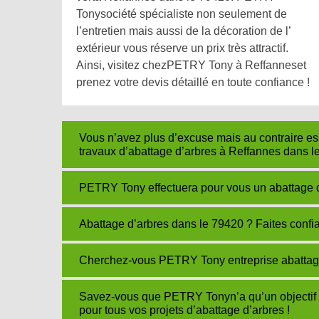
Tonysociété spécialiste non seulement de
l’entretien mais aussi de la décoration de l’
extérieur vous réserve un prix très attractif.
Ainsi, visitez chezPETRY Tony à Reffanneset
prenez votre devis détaillé en toute confiance !
Vous n’avez plus d’excuse mais au contraire e
travaux d’abattage d’arbres à Reffannes dans l
PETRY Tony effectuera pour vous un abattage 
Abattage d’arbres dans le 79420 ? Faites confi
Cherchez-vous PETRY Tony entreprise abattage d
Savez-vous que PETRY Tonyn’a qu’un objectif 
pour tous vos projets d’abattage d’arbres !