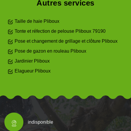
Autres services
Taille de haie Pliboux
Tonte et réfection de pelouse Pliboux 79190
Pose et changement de grillage et clôture Pliboux
Pose de gazon en rouleau Pliboux
Jardinier Pliboux
Elagueur Pliboux
indisponible