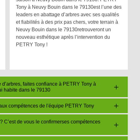
Tony à Neuvy Bouin dans le 79130est l’une des
leaders en abattage d’arbres avec ses qualités
et fiabilités à des prix pas chers, votre terrain à
Neuvy Bouin dans le 79130retrouveront un
nouveau esthétique après l’intervention du
PETRY Tony !
e d’arbres, faites confiance à PETRY Tony à
i habite dans le 79130
us aux compétences de l'équipe PETRY Tony
? C’est de vous le confirmerses compétences