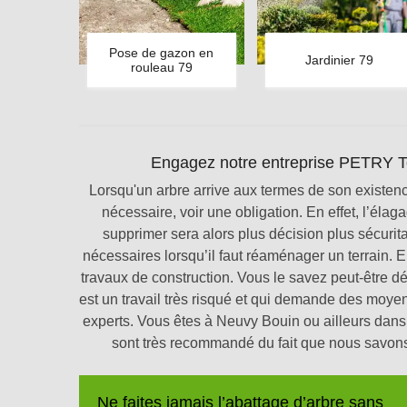
Pose de gazon en
Jardinier 79
rouleau 79
Engagez notre entreprise PETRY To
Lorsqu'un arbre arrive aux termes de son existence
nécessaire, voir une obligation. En effet, l’élag
supprimer sera alors plus décision plus sécurita
nécessaires lorsqu’il faut réaménager un terrain. En
travaux de construction. Vous le savez peut-être d
est un travail très risqué et qui demande des moyens
experts. Vous êtes à Neuvy Bouin ou ailleurs dan
sont très recommandé du fait que nous savons 
Ne faites jamais l’abattage d’arbre sans