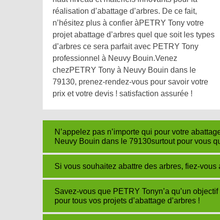
réalisation d’abattage d’arbres. De ce fait,
n’hésitez plus à confier àPETRY Tony votre
projet abattage d’arbres quel que soit les types
d’arbres ce sera parfait avec PETRY Tony
professionnel à Neuvy Bouin.Venez
chezPETRY Tony à Neuvy Bouin dans le
79130, prenez-rendez-vous pour savoir votre
prix et votre devis ! satisfaction assurée !
N’appelez pas n’importe qui pour votre abattag
Neuvy Bouin dans le 79130surtout pour vous qu
Si vous souhaitez abattre des arbres, fiez-vo
Savez-vous que PETRY Tonyn’a qu’un objectif 
pour tous vos projets d’abattage d’arbres !