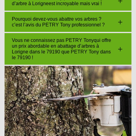
d’arbre à Lorigneest incroyable mais vrai !
Pourquoi devez-vous abattre vos arbres ?
c’est l’avis du PETRY Tony professionnel ?
Vous ne connaissez pas PETRY Tonyqui offre
un prix abordable en abattage d’arbres à
Lorigne dans le 79190 que PETRY Tony dans
le 79190 !