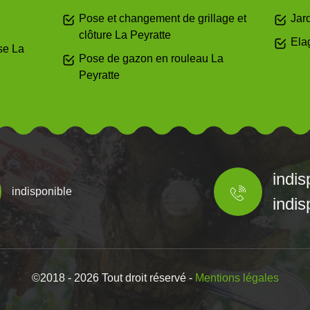
Pose et changement de grillage et
Jard
clôture La Peyratte
Ela
se La
Pose de gazon en rouleau La
Peyratte
indis
indisponible
indis
©2018 - 2026 Tout droit réservé -
Mentions légales