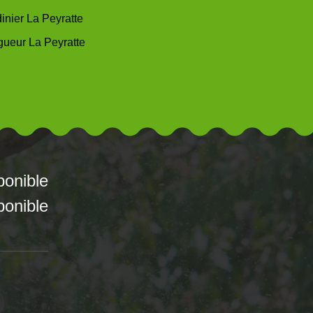
inier La Peyratte
gueur La Peyratte
ponible
ponible