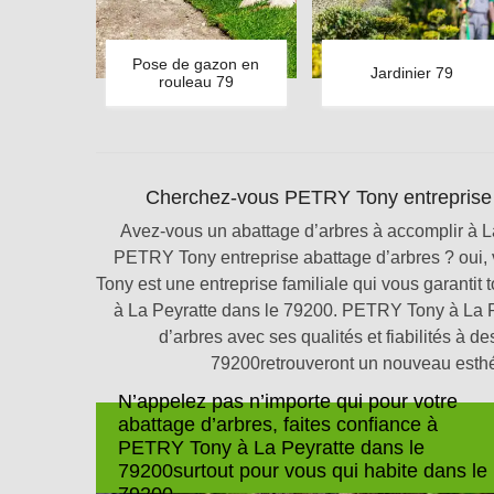
Pose de gazon en
Jardinier 79
rouleau 79
Cherchez-vous PETRY Tony entreprise ab
Avez-vous un abattage d’arbres à accomplir à L
PETRY Tony entreprise abattage d’arbres ? oui,
Tony est une entreprise familiale qui vous garantit
à La Peyratte dans le 79200. PETRY Tony à La P
d’arbres avec ses qualités et fiabilités à de
79200retrouveront un nouveau esthé
N’appelez pas n’importe qui pour votre
abattage d’arbres, faites confiance à
PETRY Tony à La Peyratte dans le
79200surtout pour vous qui habite dans le
79200