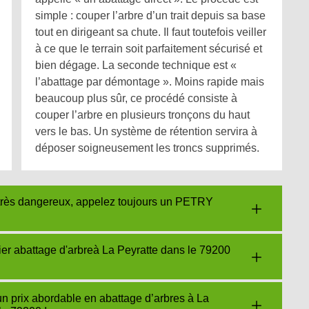
simple : couper l’arbre d’un trait depuis sa base
tout en dirigeant sa chute. Il faut toutefois veiller
à ce que le terrain soit parfaitement sécurisé et
bien dégage. La seconde technique est «
l’abattage par démontage ». Moins rapide mais
beaucoup plus sûr, ce procédé consiste à
couper l’arbre en plusieurs tronçons du haut
vers le bas. Un système de rétention servira à
déposer soigneusement les troncs supprimés.
t très dangereux, appelez toujours un PETRY
er abattage d'arbreà La Peyratte dans le 79200
 prix abordable en abattage d’arbres à La