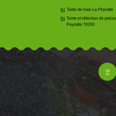
Taille de haie La Peyratte
Tonte et réfection de pelou
Peyratte 79200