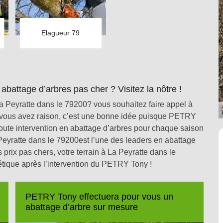
Elagueur 79
attage d’arbres pas cher ? Visitez la nôtre !
a Peyratte dans le 79200? vous souhaitez faire appel à
 vous avez raison, c’est une bonne idée puisque PETRY
 toute intervention en abattage d’arbres pour chaque saison
eyratte dans le 79200est l’une des leaders en abattage
s prix pas chers, votre terrain à La Peyratte dans le
tique après l’intervention du PETRY Tony !
PETRY Tony effectuera pour vous un
abattage d’arbre sur mesure