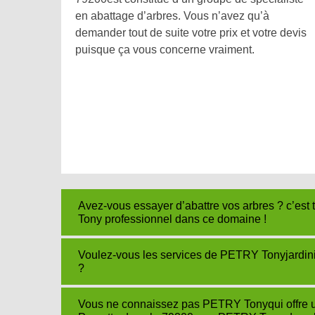
en abattage d’arbres. Vous n’avez qu’à
demander tout de suite votre prix et votre devis
puisque ça vous concerne vraiment.
Avez-vous essayer d’abattre vos arbres ? c’es
Tony professionnel dans ce domaine !
Voulez-vous les services de PETRY Tonyjardini
?
Vous ne connaissez pas PETRY Tonyqui offre un