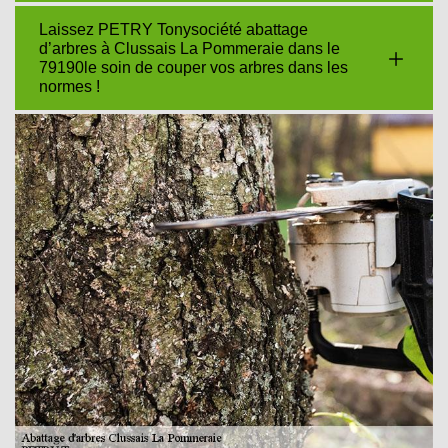
Laissez PETRY Tonysociété abattage
d’arbres à Clussais La Pommeraie dans le
79190le soin de couper vos arbres dans les
normes !