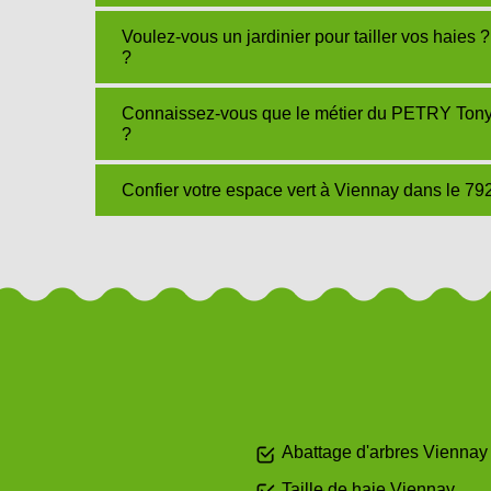
Voulez-vous un jardinier pour tailler vos haies 
?
Connaissez-vous que le métier du PETRY Tony j
?
Confier votre espace vert à Viennay dans le 7
Abattage d'arbres Viennay
Taille de haie Viennay