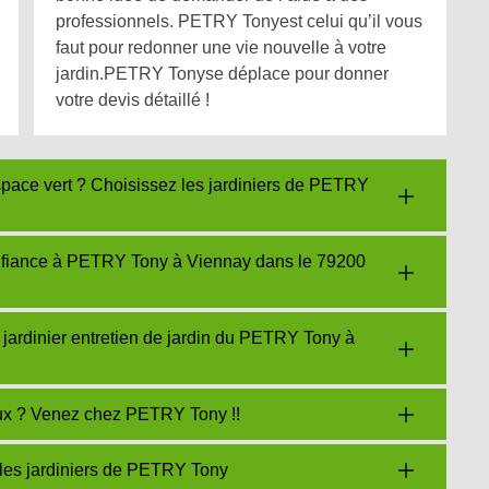
professionnels. PETRY Tonyest celui qu’il vous
faut pour redonner une vie nouvelle à votre
jardin.PETRY Tonyse déplace pour donner
votre devis détaillé !
space vert ? Choisissez les jardiniers de PETRY
onfiance à PETRY Tony à Viennay dans le 79200
u jardinier entretien de jardin du PETRY Tony à
eux ? Venez chez PETRY Tony !!
 les jardiniers de PETRY Tony