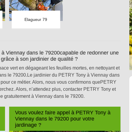
Elagueur 79
à Viennay dans le 79200capable de redonner une
grâce à son jardinier de qualité ?
e vert en dégageant les feuilles mortes, en nettoyant et
dans le 79200.Le jardinier du PETRY Tony à Viennay dans
es pour ce métier. Alors, nous vous confirmons quePETRY
herchez. Alors, n’attendez plus, contacter PETRY Tony et
e gratuitement à Viennay dans le 79200.
Vous voulez faire appel à PETRY Tony à
Viennay dans le 79200 pour votre
jardinage ?