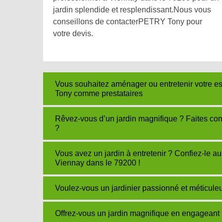
jardin splendide et resplendissant.Nous vous
conseillons de contacterPETRY Tony pour
votre devis.
Vous souhaitez aménager ou entretenir votre e
Tony comme prestataires
Rêvez-vous d’un jardin magnifique ? Faites c
?
Vous avez un jardin à entretenir ? Confiez-le a
Viennay dans le 79200 !
Voulez-vous un jardinier passionné et méticul
Offrez-vous un jardin magnifique en engageant