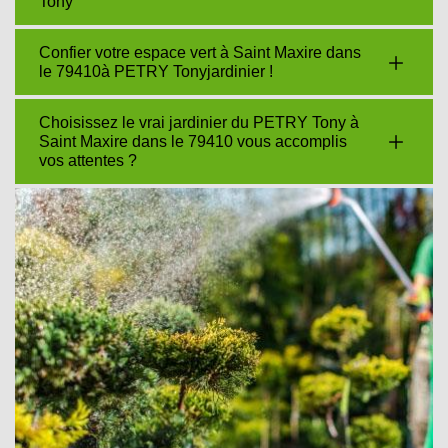
Tony
Confier votre espace vert à Saint Maxire dans
le 79410à PETRY Tonyjardinier !
Choisissez le vrai jardinier du PETRY Tony à
Saint Maxire dans le 79410 vous accomplis
vos attentes ?