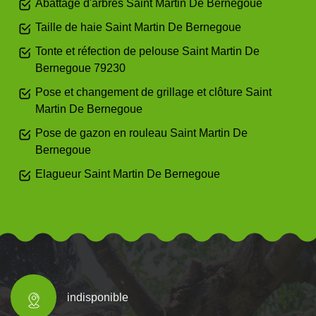
Abattage d'arbres Saint Martin De Bernegoue
Taille de haie Saint Martin De Bernegoue
Tonte et réfection de pelouse Saint Martin De
Bernegoue 79230
Pose et changement de grillage et clôture Saint
Martin De Bernegoue
Pose de gazon en rouleau Saint Martin De
Bernegoue
Elagueur Saint Martin De Bernegoue
indisponible