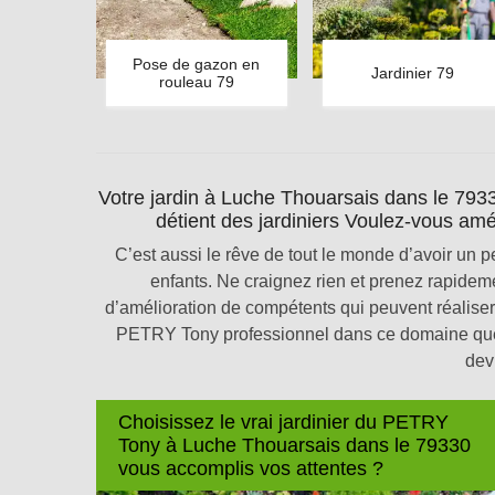
Pose de gazon en
Jardinier 79
rouleau 79
Votre jardin à Luche Thouarsais dans le 79
détient des jardiniers Voulez-vous amé
C’est aussi le rêve de tout le monde d’avoir un pe
enfants. Ne craignez rien et prenez rapide
d’amélioration de compétents qui peuvent réaliser 
PETRY Tony professionnel dans ce domaine que 
devi
Choisissez le vrai jardinier du PETRY
Tony à Luche Thouarsais dans le 79330
vous accomplis vos attentes ?