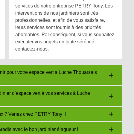
services de notre entreprise PETRY Tony. Les
interventions de nos jardiniers sont très
professionnelles, et afin de vous satisfaire,
leurs services sont fournis à des prix très
abordables. Par conséquent, si vous souhaitez
exécuter vos projets en toute sérénité,
contactez-nous.
enir pour votre espace vert à Luche Thouarsais
inier d’espace vert à vos services à Luche
eux ? Venez chez PETRY Tony !!
adis avec le bon jardinier élagueur !