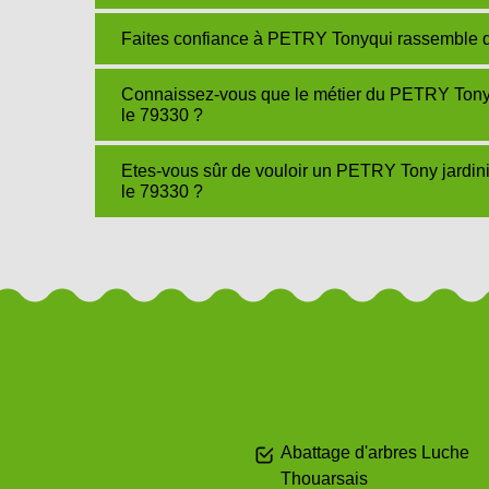
Faites confiance à PETRY Tonyqui rassemble de
Connaissez-vous que le métier du PETRY Tony j
le 79330 ?
Etes-vous sûr de vouloir un PETRY Tony jardini
le 79330 ?
Abattage d'arbres Luche
Thouarsais