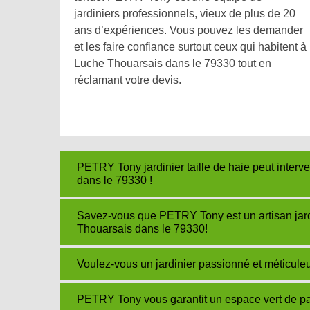
jardiniers professionnels, vieux de plus de 20
ans d’expériences. Vous pouvez les demander
et les faire confiance surtout ceux qui habitent à
Luche Thouarsais dans le 79330 tout en
réclamant votre devis.
PETRY Tony jardinier taille de haie peut interv
dans le 79330 !
Savez-vous que PETRY Tony est un artisan jard
Thouarsais dans le 79330!
Voulez-vous un jardinier passionné et méticul
PETRY Tony vous garantit un espace vert de par