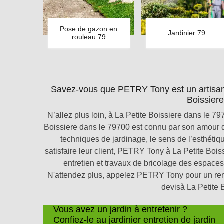
Pose de gazon en
Jardinier 79
rouleau 79
Savez-vous que PETRY Tony est un artisan j
Boissiere
N’allez plus loin, à La Petite Boissiere dans le 79
Boissiere dans le 79700 est connu par son amour de
techniques de jardinage, le sens de l’esthéti
satisfaire leur client, PETRY Tony à La Petite Boi
entretien et travaux de bricolage des espaces
N'attendez plus, appelez PETRY Tony pour un rend
devisà La Petite 
Vous avez un jardin à entretenir ?
Confiez-le au jardinier entretien de jardin