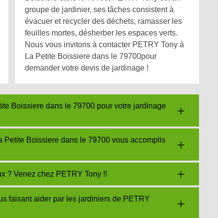
groupe de jardinier, ses tâches consistent à
évacuer et recycler des déchets, ramasser les
feuilles mortes, désherber les espaces verts.
Nous vous invitons à contacter PETRY Tony à
La Petite Boissiere dans le 79700pour
demander votre devis de jardinage !
te Boissiere dans le 79700 pour votre jardinage
a Petite Boissiere dans le 79700 vous accomplis
eux ? Venez chez PETRY Tony !!
us faisant aider par les jardiniers de PETRY