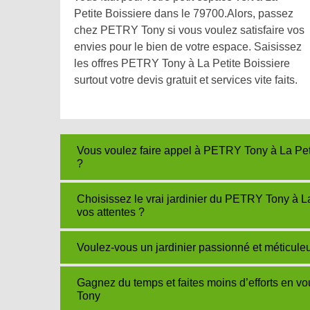
Petite Boissiere dans le 79700.Alors, passez
chez PETRY Tony si vous voulez satisfaire vos
envies pour le bien de votre espace. Saisissez
les offres PETRY Tony à La Petite Boissiere
surtout votre devis gratuit et services vite faits.
Vous voulez faire appel à PETRY Tony à La Peti
?
Choisissez le vrai jardinier du PETRY Tony à L
vos attentes ?
Voulez-vous un jardinier passionné et méticul
Gagnez du temps et faites moins d’efforts en vo
Tony