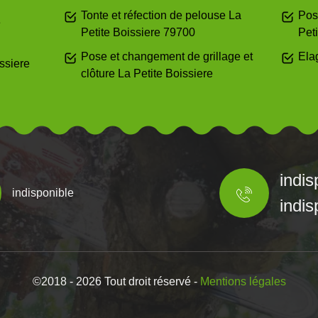
Tonte et réfection de pelouse La
Pos
e
Petite Boissiere 79700
Peti
Pose et changement de grillage et
Ela
issiere
clôture La Petite Boissiere
indis
indisponible
indis
©2018 - 2026 Tout droit réservé -
Mentions légales