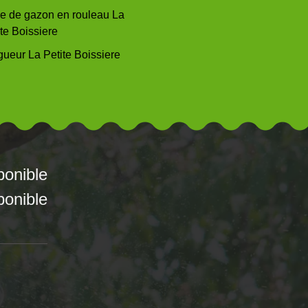
e de gazon en rouleau La
te Boissiere
gueur La Petite Boissiere
ponible
ponible