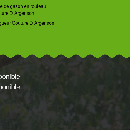
e de gazon en rouleau
ture D Argenson
gueur Couture D Argenson
ponible
ponible