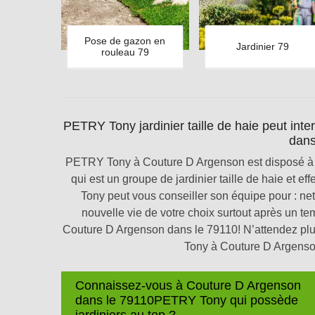
Pose de gazon en
Jardinier 79
rouleau 79
PETRY Tony jardinier taille de haie peut int
dans
PETRY Tony à Couture D Argenson est disposé à
qui est un groupe de jardinier taille de haie et 
Tony peut vous conseiller son équipe pour : net
nouvelle vie de votre choix surtout après un te
Couture D Argenson dans le 79110! N’attendez pl
Tony à Couture D Argenson
Connaissez-vous à Couture D Argenson
dans le 79110PETRY Tony qui possède
jardiniers au top ?