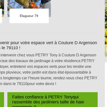
Elagueur 79
ervenir pour votre espace vert à Couture D Argenson
 le 79110 !
 intervenir chez vous PETRY Tony à Couture D Argenson
effectue des travaux de jardinage à votre résidence.PETRY
toyer, entretenir vos espaces verts pour les rendre une
mps pluvieux, votre jardin est dans état épouvantable à
us longtemps car l’heure tourne, rendez-vous chez PETRY
 dans le 79110pour votre devis !
Faites confiance à PETRY Tonyqui
rassemble des jardiniers taille de haie
renommés ?