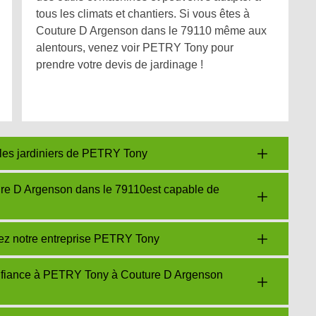
tous les climats et chantiers. Si vous êtes à
Couture D Argenson dans le 79110 même aux
alentours, venez voir PETRY Tony pour
prendre votre devis de jardinage !
 les jardiniers de PETRY Tony
re D Argenson dans le 79110est capable de
chez notre entreprise PETRY Tony
onfiance à PETRY Tony à Couture D Argenson