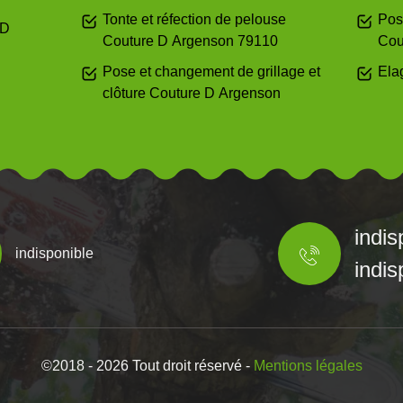
Tonte et réfection de pelouse
Pos
 D
Couture D Argenson 79110
Cou
Pose et changement de grillage et
Ela
clôture Couture D Argenson
indis
indisponible
indis
©2018 - 2026 Tout droit réservé -
Mentions légales