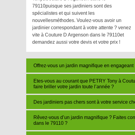
79110puisque ses jardiniers sont des
spécialistes et qui suivent les
nouvellesméthodes. Voulez-vous avoir un
jardinier correspondant à votre attente ? venez
vite à Couture D Argenson dans le 79110et
demandez aussi votre devis et votre prix !
Offrez-vous un jardin magnifique en engageant
Etes-vous au courant que PETRY Tony à Coutu
faire briller votre jardin toute l’année ?
Des jardiniers pas chers sont à votre service 
Rêvez-vous d’un jardin magnifique ? Faites c
dans le 79110 ?