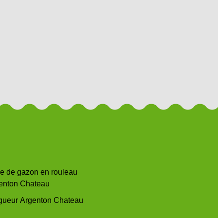
e de gazon en rouleau
enton Chateau
gueur Argenton Chateau