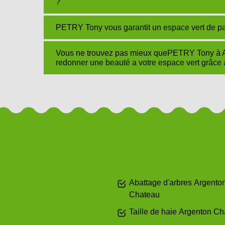
?
PETRY Tony vous garantit un espace vert de par
Vous ne trouvez pas mieux quePETRY Tony à 
redonner une beauté a votre espace vert grâce à
Abattage d'arbres Argento
Chateau
Taille de haie Argenton C