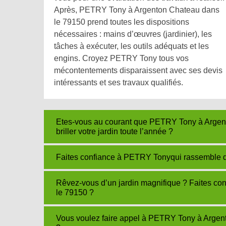
Après, PETRY Tony à Argenton Chateau dans
le 79150 prend toutes les dispositions
nécessaires : mains d’œuvres (jardinier), les
tâches à exécuter, les outils adéquats et les
engins. Croyez PETRY Tony tous vos
mécontentements disparaissent avec ses devis
intéressants et ses travaux qualifiés.
Etes-vous au courant que PETRY Tony à Argent
briller votre jardin toute l’année ?
Faites confiance à PETRY Tonyqui rassemble de
Rêvez-vous d’un jardin magnifique ? Faites c
le 79150 ?
Vous voulez faire appel à PETRY Tony à Argent