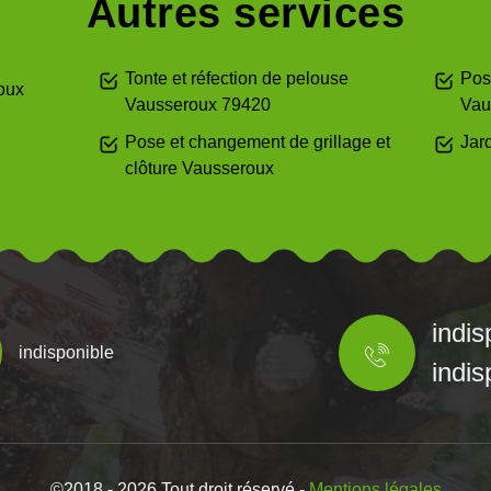
Autres services
Tonte et réfection de pelouse
Pos
oux
Vausseroux 79420
Vau
Pose et changement de grillage et
Jar
clôture Vausseroux
indis
indisponible
indis
©2018 - 2026 Tout droit réservé -
Mentions légales