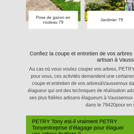
Pose de gazon en
Jardinier 79
rouleau 79
Confiez la coupe et entretien de vos arbre
artisan à Vauss
Au cas où vous voulez couper vos arbres, PETRY 
pour vous, ces activités demandent une certaines 
coupe et entretien de vos arbresàVausseroux 
élagueur qui ont des techniques de réalisation 
ses plus fidèles artisans élagueurs à Vaussero
dans le 79420pour en sa
PETRY Tony est-il vraiment PETRY
Tonyentreprise d’élagage pour élaguer
vos arbres fruitiers ?