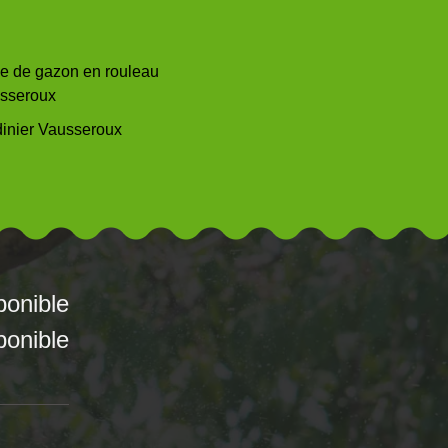
e de gazon en rouleau
sseroux
dinier Vausseroux
ponible
ponible