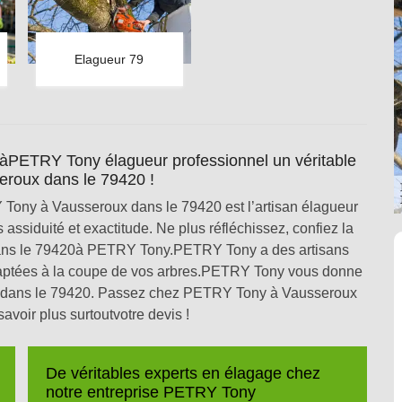
Elagueur 79
s àPETRY Tony élagueur professionnel un véritable
eroux dans le 79420 !
Tony à Vausseroux dans le 79420 est l’artisan élagueur
assiduité et exactitude. Ne plus réfléchissez, confiez la
dans le 79420à PETRY Tony.PETRY Tony a des artisans
adaptées à la coupe de vos arbres.PETRY Tony vous donne
ux dans le 79420. Passez chez PETRY Tony à Vausseroux
voir plus surtoutvotre devis !
De véritables experts en élagage chez
notre entreprise PETRY Tony