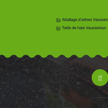
Abattage d'arbres Vausser
Taille de haie Vausseroux