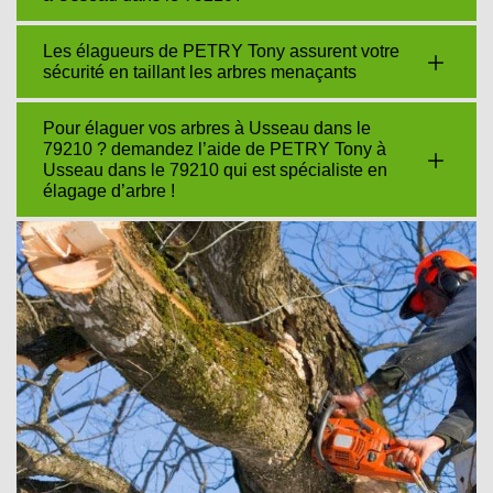
Les élagueurs de PETRY Tony assurent votre
sécurité en taillant les arbres menaçants
Pour élaguer vos arbres à Usseau dans le
79210 ? demandez l’aide de PETRY Tony à
Usseau dans le 79210 qui est spécialiste en
élagage d’arbre !