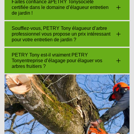
Faites confiance àPETRY Tonysociété
certifiée dans le domaine d’élagueur entretien
de jardin !
Soufflez-vous, PETRY Tony élagueur d’arbre
professionnel vous propose un prix intéressant
pour votre entretien de jardin ?
PETRY Tony est-il vraiment PETRY
Tonyentreprise d’élagage pour élaguer vos
arbres fruitiers ?