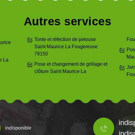
Autres services
Tonte et réfection de pelouse
Fou
urice
Saint Maurice La Fougereuse
Pos
79150
Mau
e La
Pose et changement de grillage et
Jar
clôture Saint Maurice La
Fou
indis
indisponible
indis