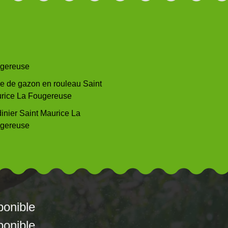
gereuse
e de gazon en rouleau Saint
rice La Fougereuse
dinier Saint Maurice La
gereuse
ponible
ponible