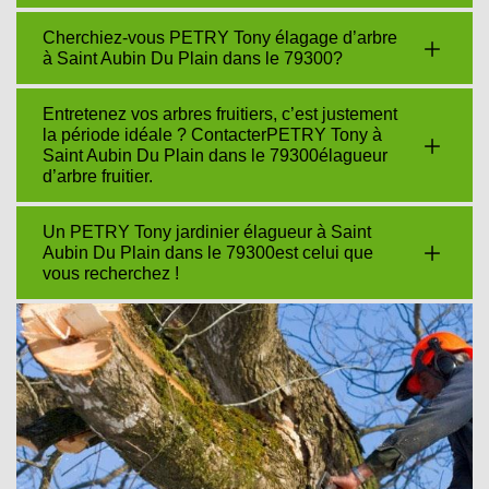
Cherchiez-vous PETRY Tony élagage d’arbre
à Saint Aubin Du Plain dans le 79300?
Entretenez vos arbres fruitiers, c’est justement
la période idéale ? ContacterPETRY Tony à
Saint Aubin Du Plain dans le 79300élagueur
d’arbre fruitier.
Un PETRY Tony jardinier élagueur à Saint
Aubin Du Plain dans le 79300est celui que
vous recherchez !