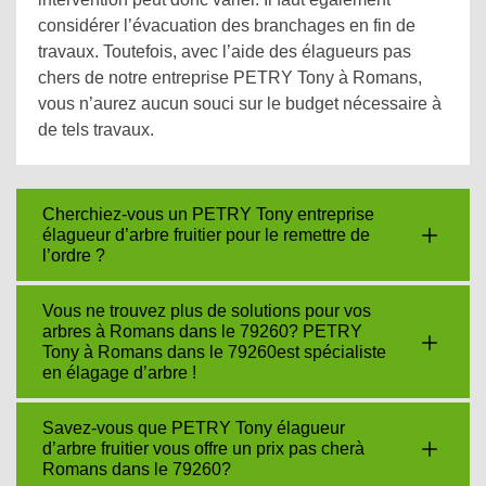
considérer l’évacuation des branchages en fin de
travaux. Toutefois, avec l’aide des élagueurs pas
chers de notre entreprise PETRY Tony à Romans,
vous n’aurez aucun souci sur le budget nécessaire à
de tels travaux.
Cherchiez-vous un PETRY Tony entreprise
élagueur d’arbre fruitier pour le remettre de
l’ordre ?
Vous ne trouvez plus de solutions pour vos
arbres à Romans dans le 79260? PETRY
Tony à Romans dans le 79260est spécialiste
en élagage d’arbre !
Savez-vous que PETRY Tony élagueur
d’arbre fruitier vous offre un prix pas cherà
Romans dans le 79260?