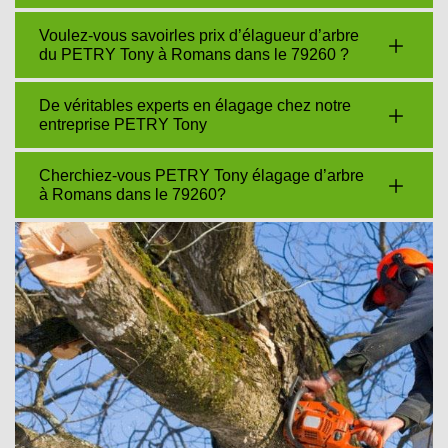
Voulez-vous savoirles prix d’élagueur d’arbre
du PETRY Tony à Romans dans le 79260 ?
De véritables experts en élagage chez notre
entreprise PETRY Tony
Cherchiez-vous PETRY Tony élagage d’arbre
à Romans dans le 79260?