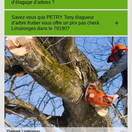
d’élagage d’arbres ?
Savez-vous que PETRY Tony élagueur
d’arbre fruitier vous offre un prix pas cherà
Limalonges dans le 79190?