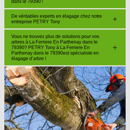
dans le 79390 !
De véritables experts en élagage chez notre
entreprise PETRY Tony
Vous ne trouvez plus de solutions pour vos
arbres à La Ferriere En Parthenay dans le
79390? PETRY Tony à La Ferriere En
Parthenay dans le 79390est spécialiste en
élagage d’arbre !